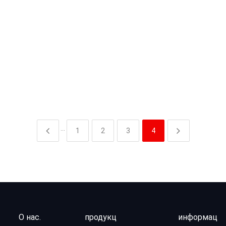
···
1
2
3
4
О нас.
продукц
информац