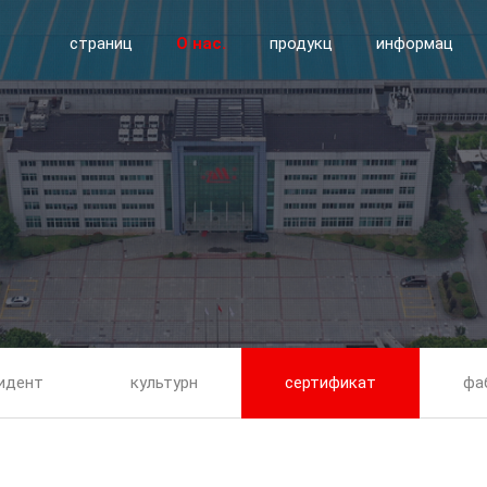
страниц
О нас.
продукц
информац
идент
культурн
сертификат
фа