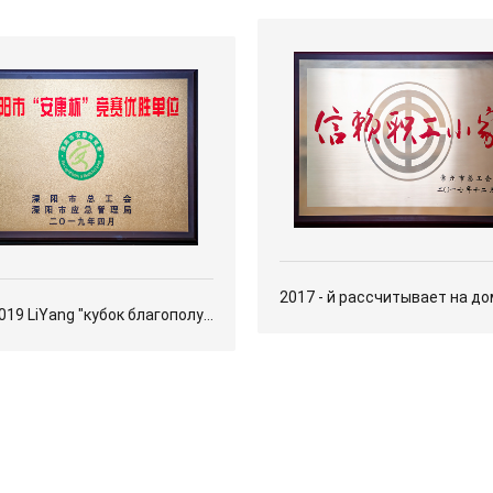
2017 - й рассчитывает на дом р
LiYang "кубок благополуч" гонк подразделен