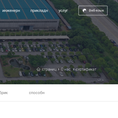
инженерн
прикладн
услуг
Веб-язык
страниц
О нас.
сертификат
брик
способн