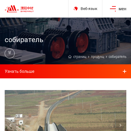
Веб-язык
мен
собиратель
страниц
продукц
собиратель
Узнать больше