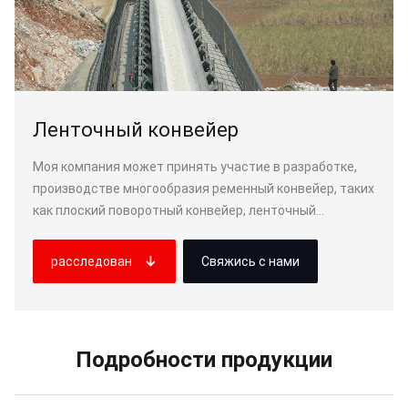
Ленточный конвейер
Моя компания может принять участие в разработке,
производстве многообразия ременный конвейер, таких
как плоский поворотный конвейер, ленточный
конвейер с нижним бельем, трубопровод, ленточный
конвейер, электротехнический конвейер.
8
расследован
Свяжись с нами
ma-liyang.com
с TianMuHu индустриальн парк
Подробности продукции