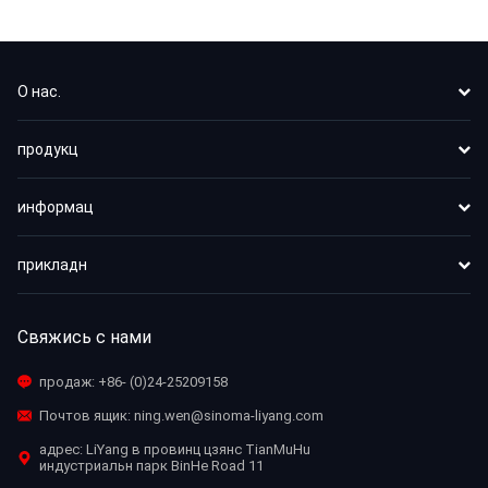
О нас.
продукц
информац
прикладн
Свяжись с нами
продаж:
+86- (0)24-25209158
Почтов ящик:
ning.wen@sinoma-liyang.com
адрес: LiYang в провинц цзянс TianMuHu
индустриальн парк BinHe Road 11